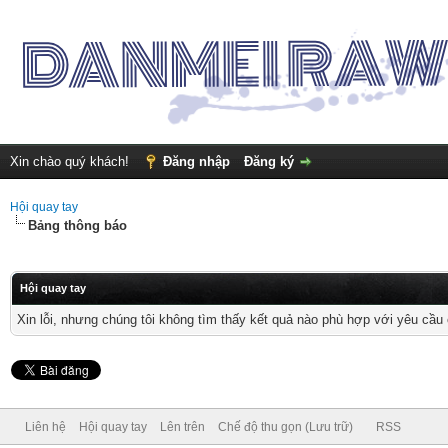
Xin chào quý khách!
Đăng nhập
Đăng ký
Hội quay tay
Bảng thông báo
Hội quay tay
Xin lỗi, nhưng chúng tôi không tìm thấy kết quả nào phù hợp với yêu cầu 
Liên hệ
Hội quay tay
Lên trên
Chế độ thu gọn (Lưu trữ)
RSS