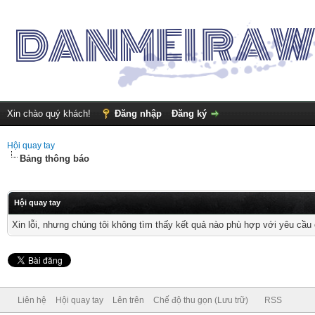
Xin chào quý khách!
Đăng nhập
Đăng ký
Hội quay tay
Bảng thông báo
Hội quay tay
Xin lỗi, nhưng chúng tôi không tìm thấy kết quả nào phù hợp với yêu cầu 
Liên hệ
Hội quay tay
Lên trên
Chế độ thu gọn (Lưu trữ)
RSS