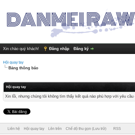
Xin chào quý khách!
Đăng nhập
Đăng ký
Hội quay tay
Bảng thông báo
Hội quay tay
Xin lỗi, nhưng chúng tôi không tìm thấy kết quả nào phù hợp với yêu cầu 
Liên hệ
Hội quay tay
Lên trên
Chế độ thu gọn (Lưu trữ)
RSS