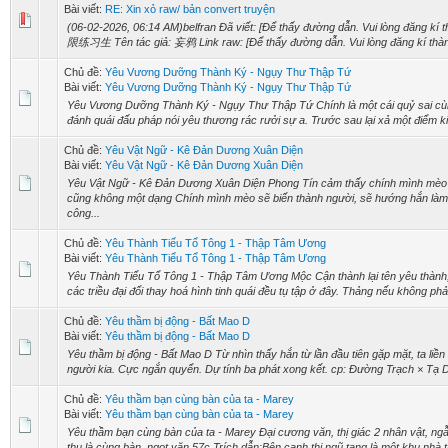
Bài viết:
RE: Xin xỏ raw/ bản convert truyện
(06-02-2026, 06:14 AM)belfran Đã viết: [Để thấy đường dẫn. Vui lòng đăng kí t
限练习生 Tên tác giả: 妄鸦 Link raw: [Để thấy đường dẫn. Vui lòng đăng kí thành 
Chủ đề:
Yêu Vương Dưỡng Thành Ký - Ngụy Thư Thập Tứ
Bài viết:
Yêu Vương Dưỡng Thành Ký - Ngụy Thư Thập Tứ
Yêu Vương Dưỡng Thành Ký - Ngụy Thư Thập Tứ Chính là một cái quỷ sai cùng
đánh quái đấu pháp nói yêu thương rác rưởi sự a. Trước sau lại xả một điểm kiế
Chủ đề:
Yêu Vật Ngữ - Kê Đản Dương Xuân Diện
Bài viết:
Yêu Vật Ngữ - Kê Đản Dương Xuân Diện
Yêu Vật Ngữ - Kê Đản Dương Xuân Diện Phong Tín cảm thấy chính mình mèo
cũng không một dạng Chính mình mèo sẽ biến thành người, sẽ hướng hắn làm n
công...
Chủ đề:
Yêu Thành Tiểu Tổ Tông 1 - Thập Tâm Ương
Bài viết:
Yêu Thành Tiểu Tổ Tông 1 - Thập Tâm Ương
Yêu Thành Tiểu Tổ Tông 1 - Thập Tâm Ương Mộc Cận thành lại tên yêu thành,
các triều đại đổi thay hoá hình tinh quái đều tụ tập ở đây. Thảng nếu không phải 
Chủ đề:
Yêu thầm bị động - Bất Mao D
Bài viết:
Yêu thầm bị động - Bất Mao D
Yêu thầm bị động - Bất Mao D Từ nhìn thấy hắn từ lần đầu tiên gặp mặt, ta liền
người kia. Cực ngắn quyển. Dự tính ba phát xong kết. cp: Đường Trạch × Tạ Dĩ
Chủ đề:
Yêu thầm bạn cùng bàn của ta - Marey
Bài viết:
Yêu thầm bạn cùng bàn của ta - Marey
Yêu thầm bạn cùng bàn của ta - Marey Đại cương văn, thị giác 2 nhân vật, ngẫu
thụ là cùng bàn, ngọt văn 57c Trích dẫn:Bên cạnh thị ngũ tạng là một khu nhà t