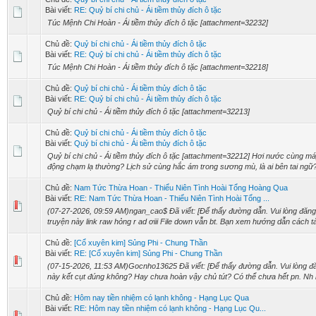
Bài viết:
RE: Quỷ bí chi chủ - Ái tiềm thủy đích ô tặc
Túc Mệnh Chi Hoàn - Ái tiềm thủy đích ô tặc [attachment=32232]
Chủ đề:
Quỷ bí chi chủ - Ái tiềm thủy đích ô tặc
Bài viết:
RE: Quỷ bí chi chủ - Ái tiềm thủy đích ô tặc
Túc Mệnh Chi Hoàn - Ái tiềm thủy đích ô tặc [attachment=32218]
Chủ đề:
Quỷ bí chi chủ - Ái tiềm thủy đích ô tặc
Bài viết:
RE: Quỷ bí chi chủ - Ái tiềm thủy đích ô tặc
Quỷ bí chi chủ - Ái tiềm thủy đích ô tặc [attachment=32213]
Chủ đề:
Quỷ bí chi chủ - Ái tiềm thủy đích ô tặc
Bài viết:
Quỷ bí chi chủ - Ái tiềm thủy đích ô tặc
Quỷ bí chi chủ - Ái tiềm thủy đích ô tặc [attachment=32212] Hơi nước cùng má
động chạm lạ thường? Lịch sử cùng hắc ám trong sương mù, là ai bên tai ngữ?
Chủ đề:
Nam Tức Thừa Hoan - Thiểu Niên Tình Hoài Tổng Hoàng Qua
Bài viết:
RE: Nam Tức Thừa Hoan - Thiểu Niên Tình Hoài Tổng ...
(07-27-2026, 09:59 AM)ngan_cao$ Đã viết: [Để thấy đường dẫn. Vui lòng đăng k
truyện này link raw hỏng r ad ơiii File down vẫn bt. Bạn xem hướng dẫn cách tải 
Chủ đề:
[Cổ xuyên kim] Sủng Phi - Chung Thần
Bài viết:
RE: [Cổ xuyên kim] Sủng Phi - Chung Thần
(07-15-2026, 11:53 AM)Gocnho13625 Đã viết: [Để thấy đường dẫn. Vui lòng đăn
này kết cụt đúng không? Hay chưa hoàn vậy chủ tút? Có thể chưa hết pn. Nh
Chủ đề:
Hôm nay tiền nhiệm có lạnh không - Hạng Lục Qua
Bài viết:
RE: Hôm nay tiền nhiệm có lạnh không - Hạng Lục Qu...