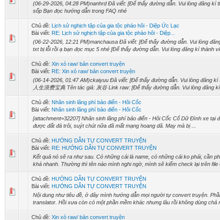
(06-29-2026, 04:28 PM)nanhrd Đã viết: [Để thấy đường dẫn. Vui lòng đăng kí thàn
sốp Bạn đọc hướng dẫn trong FAQ nhé
Chủ đề:
Lịch sử nghịch tập của gia tộc pháo hôi - Diệp Ức Lạc
Bài viết:
RE: Lịch sử nghịch tập của gia tộc pháo hôi - Diệp...
(06-22-2026, 12:21 PM)manchausa Đã viết: [Để thấy đường dẫn. Vui lòng đăng kí
txt bị lỗi rồi ạ bạn đọc mục 5 nhé [Để thấy đường dẫn. Vui lòng đăng kí thành viê
Chủ đề:
Xin xỏ raw/ bản convert truyện
Bài viết:
RE: Xin xỏ raw/ bản convert truyện
(06-14-2026, 01:47 AM)ckaiyuu Đã viết: [Để thấy đường dẫn. Vui lòng đăng kí t
人生浪费宝典 Tên tác giả: 灰谷 Link raw: [Để thấy đường dẫn. Vui lòng đăng kí th
Chủ đề:
Nhân sinh lãng phí bảo điển - Hôi Cốc
Bài viết:
Nhân sinh lãng phí bảo điển - Hôi Cốc
[attachment=32207] Nhân sinh lãng phí bảo điển - Hôi Cốc Cố Dữ Đình xe tại
được đất đá trôi, suýt chút nữa đã mất mạng hoang dã. May mà bị ...
Chủ đề:
HƯỚNG DẪN TỰ CONVERT TRUYỆN
Bài viết:
RE: HƯỚNG DẪN TỰ CONVERT TRUYỆN
Kết quả nó sẽ ra như sau. Có những cái là name, có những cái ko phải, cần phả
khá nhanh. Thường thì tên nào mình nghi ngờ, mình sẽ kiếm check lại trên file 
Chủ đề:
HƯỚNG DẪN TỰ CONVERT TRUYỆN
Bài viết:
HƯỚNG DẪN TỰ CONVERT TRUYỆN
Nội dung như tiêu đề, ở đây mình hướng dẫn mọi người tự convert truyện. P
translator. Hồi xưa còn có một phần mềm khác nhưng lâu rồi không dùng chả n
Chủ đề:
Xin xỏ raw/ bản convert truyện