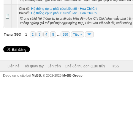
Chủ đề:
Hệ thống ép ta phải cứu biểu đệ - Hoa Chi Chi
Bài viết:
Hệ thống ép ta phải cứu biểu đệ - Hoa Chi Chi
[Trùng sinh] Hệ thống ép ta phải cứu biểu đệ - Hoa Chi Chi [ nhan sắc phá trần 
không ngừng giả thổ phỉ thật ngại ngùng thụ ] Lâm Văn Vũ chết rồi, chết không t
Trang (550):
1
2
3
4
5
...
550
Tiếp »
Liên hệ
Hội quay tay
Lên trên
Chế độ thu gọn (Lưu trữ)
RSS
Được cung cấp bởi
MyBB
, © 2002-2026
MyBB Group
.