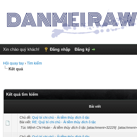
Xin chào quý khách!
Đăng nhập
Đăng ký
Hội quay tay
›
Tìm kiếm
Kết quả
Kết quả tìm kiếm
Bài viết
Chủ đề:
Quỷ bí chi chủ - Ái tiềm thủy đích ô tặc
Bài viết:
RE: Quỷ bí chi chủ - Ái tiềm thủy đích ô tặc
Túc Mệnh Chi Hoàn - Ái tiềm thủy đích ô tặc [attachment=32229] [attachment
Chủ đề:
Quỷ bí chi chủ - Ái tiềm thủy đích ô tặc