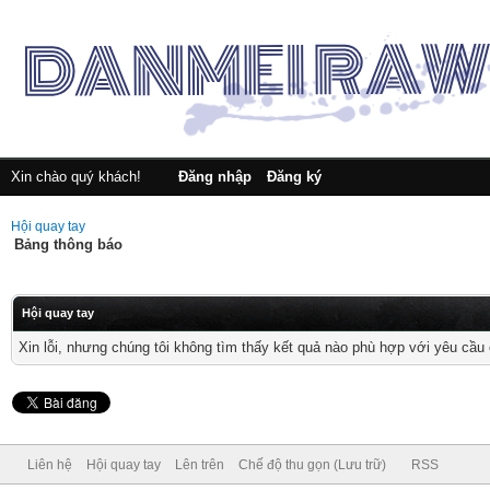
Xin chào quý khách!
Đăng nhập
Đăng ký
Hội quay tay
Bảng thông báo
Hội quay tay
Xin lỗi, nhưng chúng tôi không tìm thấy kết quả nào phù hợp với yêu cầu 
Liên hệ
Hội quay tay
Lên trên
Chế độ thu gọn (Lưu trữ)
RSS