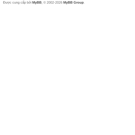
Được cung cấp bởi
MyBB
, © 2002-2026
MyBB Group
.