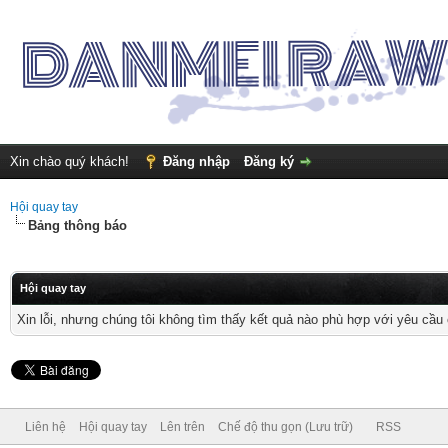
Xin chào quý khách!
Đăng nhập
Đăng ký
Hội quay tay
Bảng thông báo
Hội quay tay
Xin lỗi, nhưng chúng tôi không tìm thấy kết quả nào phù hợp với yêu cầu 
Liên hệ
Hội quay tay
Lên trên
Chế độ thu gọn (Lưu trữ)
RSS