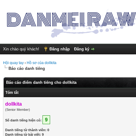
Xin chào quý khách!
Đăng nhập
Đăng ký
Hội quay tay
›
Hồ sơ của dollkita
Báo cáo danh tiếng
Báo cáo điểm danh tiếng cho dollkita
Tóm tắt
dollkita
(Senior Member)
9
Số danh tiếng hiện có:
Danh tiếng từ thành viên: 0
Danh tiếng từ bài viết: 9