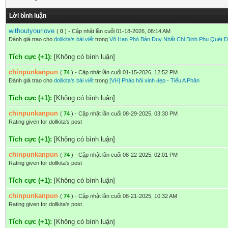
Lời bình luận
withoutyourlove
(
0
) - Cập nhật lần cuối 01-18-2026, 08:14 AM
Đánh giá trao cho
dollkita's bài viết
trong
Vô Hạn Phó Bản Duy Nhất Chỉ Định Phu Quét Đ
Tích cực (+1):
[Không có bình luận]
chinpunkanpun
(
74
) - Cập nhật lần cuối 01-15-2026, 12:52 PM
Đánh giá trao cho
dollkita's bài viết
trong
[VH] Pháo hôi xinh đẹp - Tiểu A Phân
Tích cực (+1):
[Không có bình luận]
chinpunkanpun
(
74
) - Cập nhật lần cuối 08-29-2025, 03:30 PM
Rating given for dollkita's post
Tích cực (+1):
[Không có bình luận]
chinpunkanpun
(
74
) - Cập nhật lần cuối 08-22-2025, 02:01 PM
Rating given for dollkita's post
Tích cực (+1):
[Không có bình luận]
chinpunkanpun
(
74
) - Cập nhật lần cuối 08-21-2025, 10:32 AM
Rating given for dollkita's post
Tích cực (+1):
[Không có bình luận]