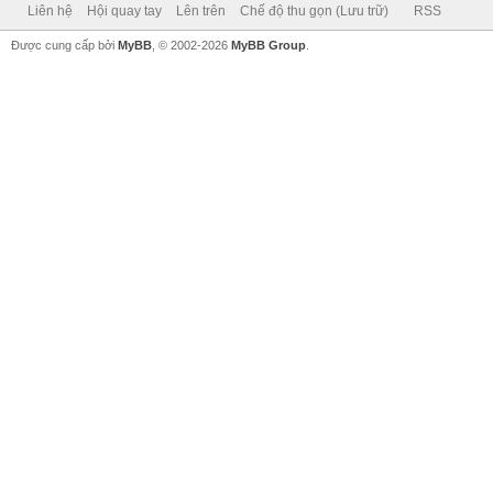
Liên hệ
Hội quay tay
Lên trên
Chế độ thu gọn (Lưu trữ)
RSS
Được cung cấp bởi
MyBB
, © 2002-2026
MyBB Group
.