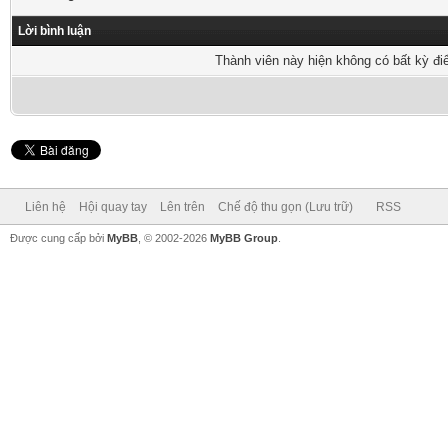
Lời bình luận
Thành viên này hiện không có bất kỳ đi
Liên hệ
Hội quay tay
Lên trên
Chế độ thu gọn (Lưu trữ)
RSS
Được cung cấp bởi
MyBB
, © 2002-2026
MyBB Group
.