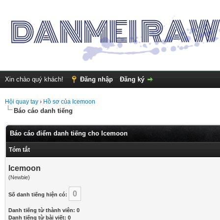
Xin chào quý khách!
Đăng nhập
Đăng ký
Hội quay tay
›
Hồ sơ của Icemoon
Báo cáo danh tiếng
Báo cáo điểm danh tiếng cho Icemoon
Tóm tắt
Icemoon
(Newbie)
0
Số danh tiếng hiện có:
Danh tiếng từ thành viên: 0
Danh tiếng từ bài viết: 0