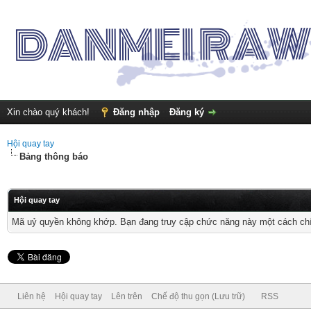
Xin chào quý khách!
Đăng nhập
Đăng ký
Hội quay tay
Bảng thông báo
Hội quay tay
Mã uỷ quyền không khớp. Bạn đang truy cập chức năng này một cách chính
Liên hệ
Hội quay tay
Lên trên
Chế độ thu gọn (Lưu trữ)
RSS