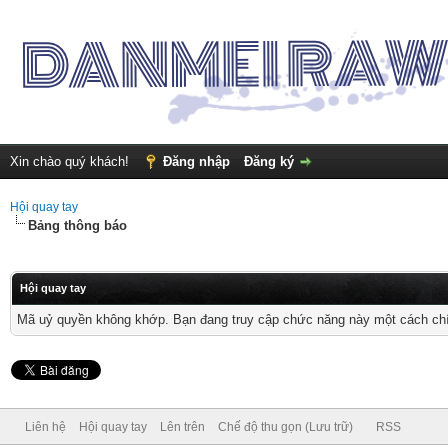
Xin chào quý khách!
Đăng nhập
Đăng ký
Hội quay tay
Bảng thông báo
Hội quay tay
Mã uỷ quyền không khớp. Bạn đang truy cập chức năng này một cách chính
Liên hệ
Hội quay tay
Lên trên
Chế độ thu gọn (Lưu trữ)
RSS