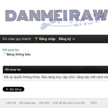
Xin chào quý khách!
Đăng nhập
Đăng ký
Hội quay tay
Bảng thông báo
Hội quay tay
Mã uỷ quyền không khớp. Bạn đang truy cập chức năng này một cách chính
Liên hệ
Hội quay tay
Lên trên
Chế độ thu gọn (Lưu trữ)
RSS