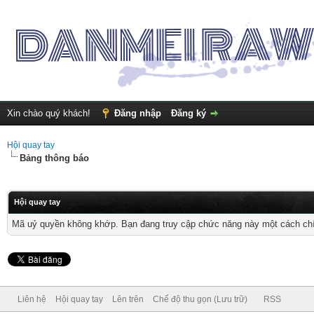
Xin chào quý khách!
Đăng nhập
Đăng ký
Hội quay tay
Bảng thông báo
Hội quay tay
Mã uỷ quyền không khớp. Bạn đang truy cập chức năng này một cách chính
Liên hệ
Hội quay tay
Lên trên
Chế độ thu gọn (Lưu trữ)
RSS