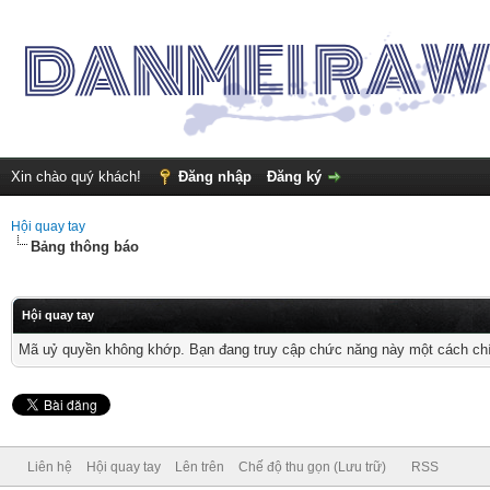
Xin chào quý khách!
Đăng nhập
Đăng ký
Hội quay tay
Bảng thông báo
Hội quay tay
Mã uỷ quyền không khớp. Bạn đang truy cập chức năng này một cách chính
Liên hệ
Hội quay tay
Lên trên
Chế độ thu gọn (Lưu trữ)
RSS