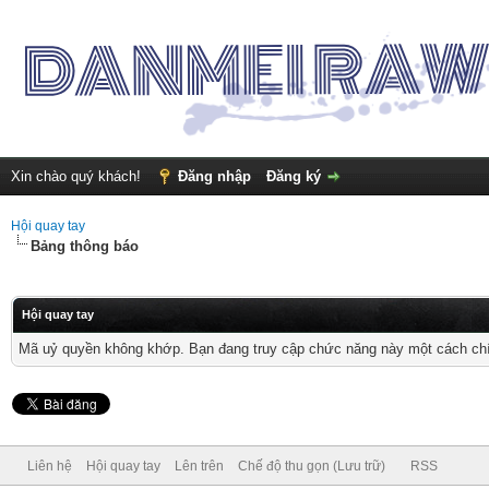
Xin chào quý khách!
Đăng nhập
Đăng ký
Hội quay tay
Bảng thông báo
Hội quay tay
Mã uỷ quyền không khớp. Bạn đang truy cập chức năng này một cách chính
Liên hệ
Hội quay tay
Lên trên
Chế độ thu gọn (Lưu trữ)
RSS