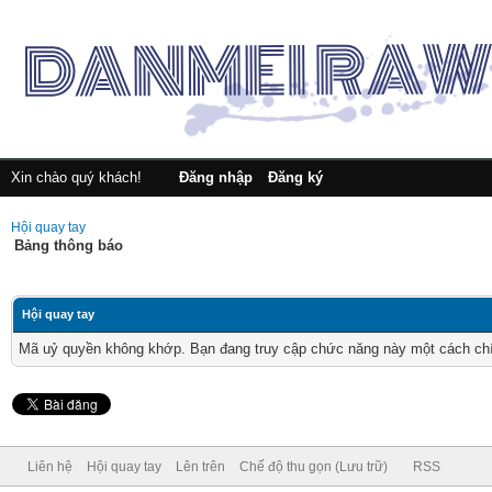
Xin chào quý khách!
Đăng nhập
Đăng ký
Hội quay tay
Bảng thông báo
Hội quay tay
Mã uỷ quyền không khớp. Bạn đang truy cập chức năng này một cách chính
Liên hệ
Hội quay tay
Lên trên
Chế độ thu gọn (Lưu trữ)
RSS