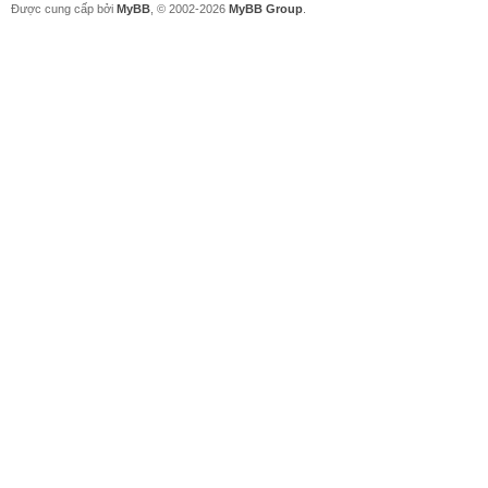
Được cung cấp bởi
MyBB
, © 2002-2026
MyBB Group
.