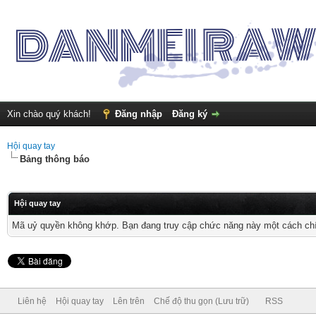
Xin chào quý khách!
Đăng nhập
Đăng ký
Hội quay tay
Bảng thông báo
Hội quay tay
Mã uỷ quyền không khớp. Bạn đang truy cập chức năng này một cách chính
Liên hệ
Hội quay tay
Lên trên
Chế độ thu gọn (Lưu trữ)
RSS