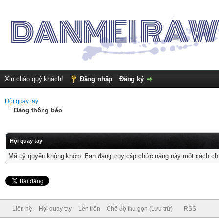
Xin chào quý khách!
Đăng nhập
Đăng ký
Hội quay tay
Bảng thông báo
Hội quay tay
Mã uỷ quyền không khớp. Bạn đang truy cập chức năng này một cách chính
Liên hệ
Hội quay tay
Lên trên
Chế độ thu gọn (Lưu trữ)
RSS