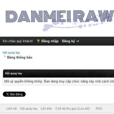
Xin chào quý khách!
Đăng nhập
Đăng ký
Hội quay tay
Bảng thông báo
Hội quay tay
Mã uỷ quyền không khớp. Bạn đang truy cập chức năng này một cách chính
Liên hệ
Hội quay tay
Lên trên
Chế độ thu gọn (Lưu trữ)
RSS