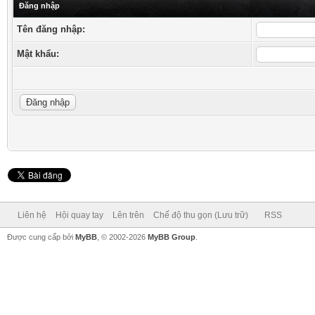
Đăng nhập
Tên đăng nhập:
Mật khẩu:
Liên hệ
Hội quay tay
Lên trên
Chế độ thu gọn (Lưu trữ)
RSS
Được cung cấp bởi
MyBB
, © 2002-2026
MyBB Group
.