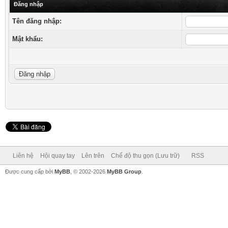
Đăng nhập
Tên đăng nhập:
Mật khẩu:
Liên hệ
Hội quay tay
Lên trên
Chế độ thu gọn (Lưu trữ)
RSS
Được cung cấp bởi
MyBB
, © 2002-2026
MyBB Group
.