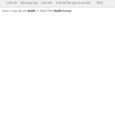
Liên hệ
Hội quay tay
Lên trên
Chế độ thu gọn (Lưu trữ)
RSS
Được cung cấp bởi
MyBB
, © 2002-2026
MyBB Group
.