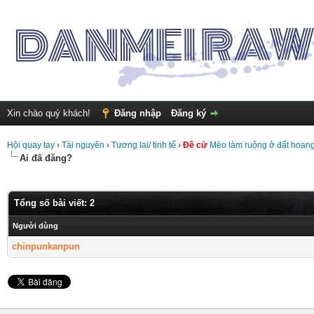
Xin chào quý khách!
Đăng nhập
Đăng ký
Hội quay tay
›
Tài nguyên
›
Tương lai/ tinh tế
›
Đề cử
Mèo làm ruộng ở đất hoang 
Ai đã đăng?
Tổng số bài viết: 2
Người dùng
chinpunkanpun