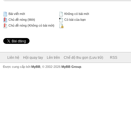
Bài viết mới
Không có bài mới
Chủ đề nóng (Mới)
Có bài của bạn
Chủ đề nóng (Không có bài mới)
Liên hệ
Hội quay tay
Lên trên
Chế độ thu gọn (Lưu trữ)
RSS
Được cung cấp bởi
MyBB
, © 2002-2026
MyBB Group
.