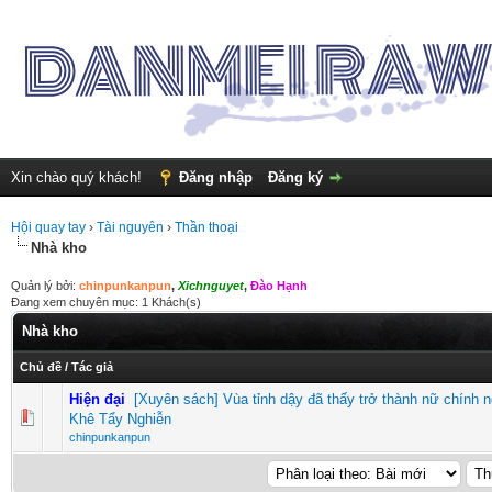
Xin chào quý khách!
Đăng nhập
Đăng ký
Hội quay tay
›
Tài nguyên
›
Thần thoại
Nhà kho
Quản lý bởi:
chinpunkanpun
,
Xichnguyet
,
Đào Hạnh
Đang xem chuyên mục: 1 Khách(s)
Nhà kho
Chủ đề
/
Tác giả
Hiện đại
[Xuyên sách] Vùa tỉnh dậy đã thấy trở thành nữ chính 
0 Vote(s) - 0 vượt quá 5 sao
1
2
3
4
5
Khê Tẩy Nghiễn
chinpunkanpun