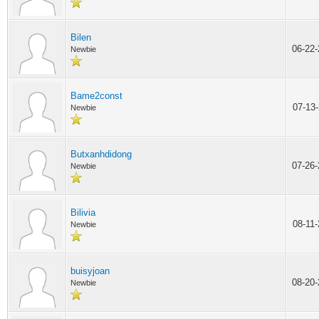
Bilen
06-22
Newbie
Bame2const
07-13
Newbie
Butxanhdidong
07-26
Newbie
Bilivia
08-11
Newbie
buisyjoan
08-20
Newbie