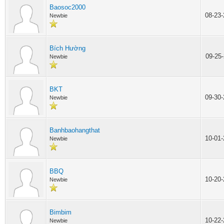
Baosoc2000
08-23
Newbie
Bích Hường
09-25
Newbie
BKT
09-30
Newbie
Banhbaohangthat
10-01
Newbie
BBQ
10-20
Newbie
Bimbim
10-22
Newbie