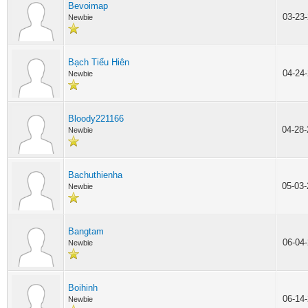
Bevoimap
03-23
Newbie
Bạch Tiểu Hiên
04-24
Newbie
Bloody221166
04-28
Newbie
Bachuthienha
05-03
Newbie
Bangtam
06-04
Newbie
Boihinh
06-14
Newbie