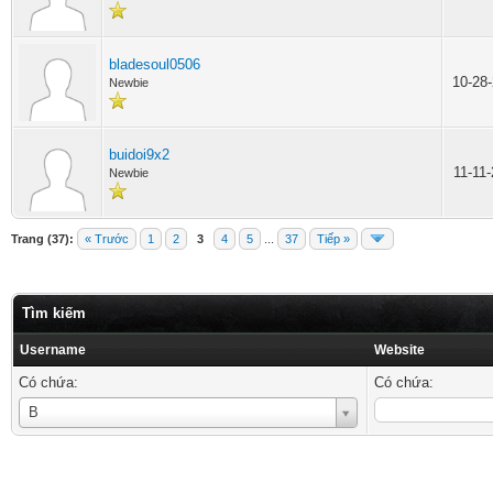
bladesoul0506
10-28
Newbie
buidoi9x2
11-11
Newbie
Trang (37):
« Trước
1
2
3
4
5
...
37
Tiếp »
Tìm kiếm
Username
Website
Có chứa:
Có chứa:
Username
B