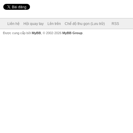
Liên hệ
Hội quay tay
Lên trên
Chế độ thu gọn (Lưu trữ)
RSS
Được cung cấp bởi
MyBB
, © 2002-2026
MyBB Group
.