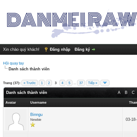
Xin chào quý khách!
Đăng nhập
Đăng ký
Hội quay tay
Danh sách thành viên
Trang (37):
« Trước
1
2
3
4
5
...
37
Tiếp »
Danh sách thành viên
A
B
C
Avatar
Username
Tham
Binngu
03-18
Newbie