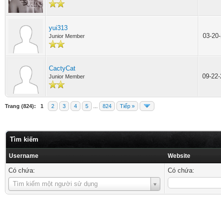
yui313
03-20
Junior Member
CactyCat
09-22
Junior Member
Trang (824):
1
2
3
4
5
...
824
Tiếp »
Tìm kiếm
Username
Website
Có chứa:
Có chứa:
Username
Tìm kiếm một người sử dụng