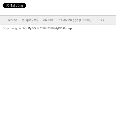
Liên hệ
Hội quay tay
Lên trên
Chế độ thu gọn (Lưu trữ)
RSS
Được cung cấp bởi
MyBB
, © 2002-2026
MyBB Group
.