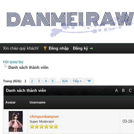
Xin chào quý khách!
Đăng nhập
Đăng ký
Hội quay tay
Danh sách thành viên
Trang (824):
1
2
3
4
5
...
824
Tiếp »
Danh sách thành viên
A
B
C
Avatar
Username
chinpunkanpun
03-18
Super Moderator