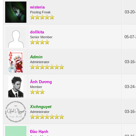
wisteria
03-20
Posting Freak
dollkita
05-07
Senior Member
Admin
03-16
Administrator
Ảnh Dương
03-24
Member
Xichnguyet
03-16
Administrator
Đào Hạnh