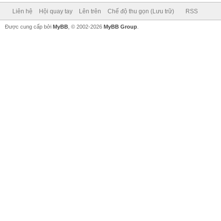
Liên hệ
Hội quay tay
Lên trên
Chế độ thu gọn (Lưu trữ)
RSS
Được cung cấp bởi
MyBB
, © 2002-2026
MyBB Group
.