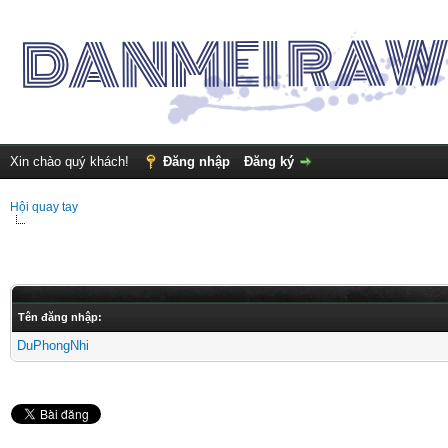
Xin chào quý khách!
Đăng nhập
Đăng ký
Hội quay tay
Tên đăng nhập:
DuPhongNhi