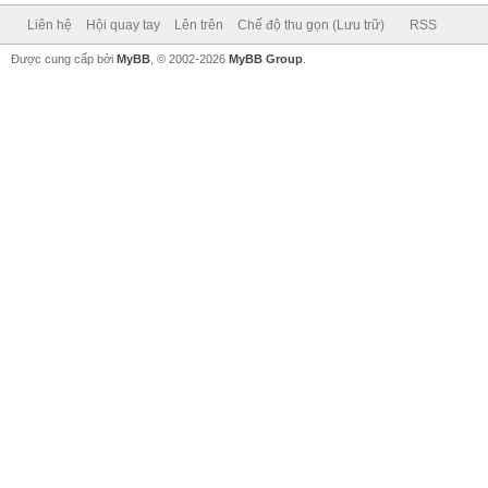
Liên hệ
Hội quay tay
Lên trên
Chế độ thu gọn (Lưu trữ)
RSS
Được cung cấp bởi
MyBB
, © 2002-2026
MyBB Group
.