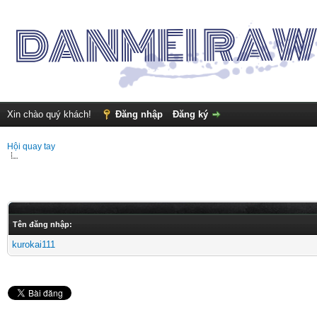
Xin chào quý khách!
Đăng nhập
Đăng ký
Hội quay tay
Tên đăng nhập:
kurokai111