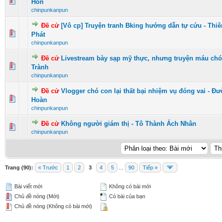
0 Vote(s) - 0 vượt quá 5 sao
1
2
3
4
5
Hôn
chinpunkanpun
Đề cử
[Vô cp] Truyện tranh Bking hướng dẫn tự cứu - Thi
0 Vote(s) - 0 vượt quá 5 sao
1
2
3
4
5
Phát
chinpunkanpun
Đề cử
Livestream bày sạp mỹ thực, nhưng truyện máu chó 
0 Vote(s) - 0 vượt quá 5 sao
1
2
3
4
5
Trành
chinpunkanpun
Đề cử
Vlogger chó con lại thất bại nhiệm vụ đóng vai - Đ
0 Vote(s) - 0 vượt quá 5 sao
1
2
3
4
5
Hoàn
chinpunkanpun
Đề cử
Không người giám thị - Tô Thành Ách Nhân
0 Vote(s) - 0 vượt quá 5 sao
1
2
3
4
5
chinpunkanpun
Trang (90):
« Trước
1
2
3
4
5
...
90
Tiếp »
Bài viết mới
Không có bài mới
Chủ đề nóng (Mới)
Có bài của bạn
Chủ đề nóng (Không có bài mới)