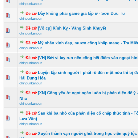
0 Vote(s) - 0 vượt quá 5 sao
1
2
3
4
5
chinpunkanpun
Đề cử
Đây không phải game giả lập ư - Sơn Dữu Tử
0 Vote(s) - 0 vượt quá 5 sao
1
2
3
4
5
chinpunkanpun
Đề cử
[Vô cp] Kính Kỵ - Vãng Sinh Khuyết
0 Vote(s) - 0 vượt quá 5 sao
1
2
3
4
5
chinpunkanpun
Đề cử
Mỹ nhân xinh đẹp, mượn công khắp mạng - Tra Miê
1 Vote(s) - 5 vượt quá 5 sao
1
2
3
4
5
chinpunkanpun
Đề cử
[VH] Bởi vì tay run nên cộng hết điểm vào ngoại hìn
0 Vote(s) - 0 vượt quá 5 sao
1
2
3
4
5
chinpunkanpun
Đề cử
Luyện tập sinh người I phát rồ đến một nửa thì bị 
0 Vote(s) - 0 vượt quá 5 sao
1
2
3
4
5
Hải Dung Hóa
chinpunkanpun
Đề cử
[XN] Công yếu ớt ngọt ngào luôn bị phản diện để ý
0 Vote(s) - 0 vượt quá 5 sao
1
2
3
4
5
Nha
chinpunkanpun
Đề cử
Sau khi ba nhỏ của phản diện cố chấp thức tỉnh - 
0 Vote(s) - 0 vượt quá 5 sao
1
2
3
4
5
Lưu Vân)
chinpunkanpun
Đề cử
Xuyên thành vạn người ghét trong học viện quý tộc