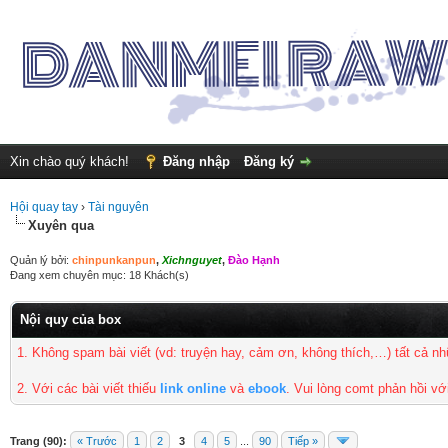
Xin chào quý khách!
Đăng nhập
Đăng ký
Hội quay tay
›
Tài nguyên
Xuyên qua
Quản lý bởi:
chinpunkanpun
,
Xichnguyet
,
Đào Hạnh
Đang xem chuyên mục: 18 Khách(s)
Nội quy của box
1. Không spam bài viết
(vd: truyện hay, cảm ơn, không thích,…) tất cả 
2. Với các bài viết thiếu
link online
và
ebook
. Vui lòng comt phản hồi vớ
Trang (90):
« Trước
1
2
3
4
5
...
90
Tiếp »