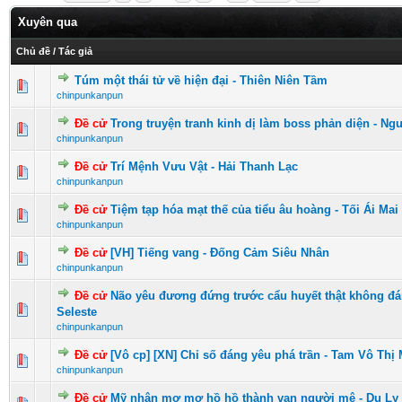
Xuyên qua
Chủ đề
/
Tác giả
Túm một thái tử về hiện đại - Thiên Niên Tầm
0 Vote(s) - 0 vượt quá 5 sao
1
2
3
4
5
chinpunkanpun
Đề cử
Trong truyện tranh kinh dị làm boss phản diện - Ngu
0 Vote(s) - 0 vượt quá 5 sao
1
2
3
4
5
chinpunkanpun
Đề cử
Trí Mệnh Vưu Vật - Hải Thanh Lạc
0 Vote(s) - 0 vượt quá 5 sao
1
2
3
4
5
chinpunkanpun
Đề cử
Tiệm tạp hóa mạt thế của tiểu âu hoàng - Tối Ái Ma
0 Vote(s) - 0 vượt quá 5 sao
1
2
3
4
5
chinpunkanpun
Đề cử
[VH] Tiếng vang - Đống Cảm Siêu Nhân
0 Vote(s) - 0 vượt quá 5 sao
1
2
3
4
5
chinpunkanpun
Đề cử
Não yêu đương đứng trước cẩu huyết thật không đán
1 Vote(s) - 5 vượt quá 5 sao
1
2
3
4
5
Seleste
chinpunkanpun
Đề cử
[Vô cp] [XN] Chỉ số đáng yêu phá trần - Tam Vô Th
0 Vote(s) - 0 vượt quá 5 sao
1
2
3
4
5
chinpunkanpun
Đề cử
Mỹ nhân mơ mơ hồ hồ thành vạn người mê - Dụ Ly