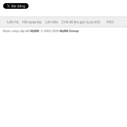
Liên hệ
Hội quay tay
Lên trên
Chế độ thu gọn (Lưu trữ)
RSS
Được cung cấp bởi
MyBB
, © 2002-2026
MyBB Group
.