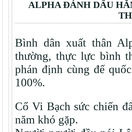
ALPHA ĐÁNH DẤU HẮN
TH
Bình dân xuất thân Al
thường, thực lực bình t
phán định cùng đế quốc
100%.
Cố Vi Bạch sức chiến đấ
năm khó gặp.