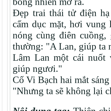
bỗng nhiên mở ra.
Đẹp trai thái tử điện h
cấm dục mặt, hơi vung l
nóng cùng điên cuồng, 
thường: "A Lan, giúp ta 
Lâm Lan một cái nuốt v
giúp ngươi."
Cố Vi Bạch hai mắt sáng 
"Nhưng ta sẽ không lại 
Nội dung tag:
Thiên chi