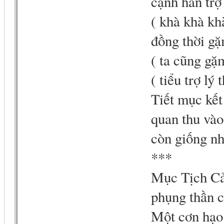
cạnh hắn trợ
( khà khà kh
đồng thời gặ
( ta cũng gặ
( tiểu trợ lý
Tiết mục kết
quan thu vào
còn giống nh
***
Mục Tịch Cả
phụng thần c
Một cơn hạo 