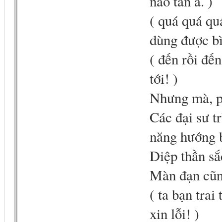
não tàn a. )
( quá quá q
dùng được bì
( đến rồi đến
tới! )
Nhưng mà, p
Các đại sư t
năng hướng b
Diệp thần sắ
Màn đạn cũn
( ta bạn trai 
xin lỗi! )