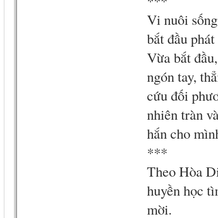
***
Vi nuôi sốn
bắt đầu phát 
Vừa bắt đầu,
ngón tay, th
cứu đối phươ
nhiên tràn và
hắn cho mình
***
Theo Hòa Diệ
huyền học tì
mời.