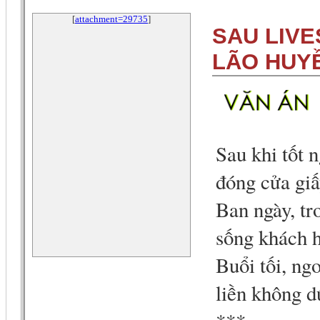
[
attachment=29735
]
SAU LIVE
LÃO HUYỀ
Sau khi tốt 
đóng cửa giấ
Ban ngày, t
sống khách h
Buổi tối, ngo
liền không d