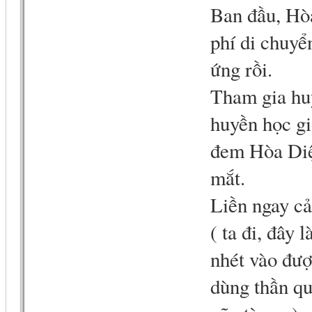
Ban đầu, Hòa
phí di chuyể
ứng rồi.
Tham gia huy
huyền học gi
đem Hòa Diệp
mắt.
Liền ngay cả
( ta đi, đây 
nhét vào đượ
dùng thần qu