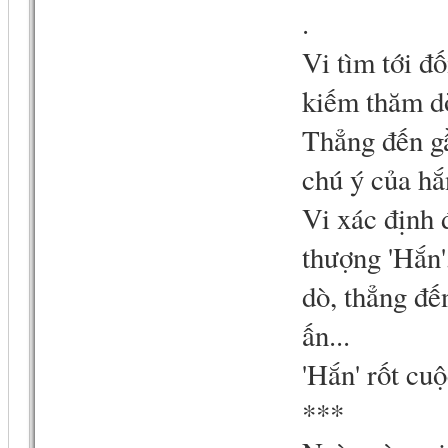
.
Vi tìm tới 
kiếm thăm dò
Thẳng đến gầ
chú ý của hắ
Vi xác định 
thượng 'Hắn'
dò, thẳng đ
ấn...
'Hắn' rốt cuộ
***