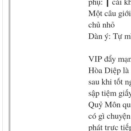
phụ: ┃ cái kh
Một câu giới
chủ nhỏ
Dàn ý: Tự m
VIP đẩy mạn
Hòa Diệp là 
sau khi tốt 
sập tiệm giấy
Quỷ Môn qua
có gì chuyện
phát trực ti