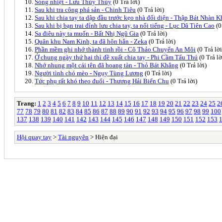
Sóng nhiệt - Lưu Thủy Thủy
(0 Trả lời)
Sau khi tra công phá sản - Chinh Tiêu
(0 Trả lời)
Sau khi chia tay ta dập đầu trước kẹo nhà đối diện - Thập Bát Nhàn 
Sau khi bị bạn trai đỉnh lưu chia tay, ta nổi tiếng - Lục Dã Tiên Cao
(0
Sa điêu này ta muốn - Bất Nhị Ngũ Gia
(0 Trả lời)
Quân khu Nam Kinh, ta đã hôn hắn - Zeka
(0 Trả lời)
Phần mềm ghi nhớ thành tinh rồi - Cô Thảo Chuyển An Môi
(0 Trả lời
Ở chung ngày thứ hai thì đề xuất chia tay - Phi Cầm Tẩu Thú
(0 Trả lờ
Nhớ nhung một cái tên đã hoang tàn - Thỏ Bát Khẳng
(0 Trả lời)
Người tình chó mèo - Ngụy Tùng Lương
(0 Trả lời)
Tức phụ rất khó theo đuổi - Thương Hải Biển Chu
(0 Trả lời)
Trang:
1
2
3
4
5
6
7
8
9
10
11
12
13
14
15
16
17
18
19
20
21
22
23
24
25
2
77
78
79
80
81
82
83
84
85
86
87
88
89
90
91
92
93
94
95
96
97
98
99
100
137
138
139
140
141
142
143
144
145
146
147
148
149
150
151
152
153
Hội quay tay
>
Tài nguyên
> Hiện đại