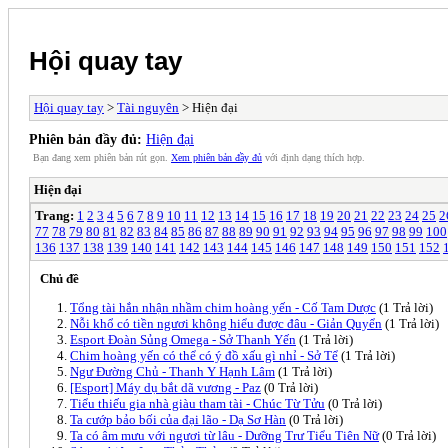
Hội quay tay
Hội quay tay
>
Tài nguyên
> Hiện đại
Phiên bản đầy đủ:
Hiện đại
Bạn đang xem phiên bản rút gọn.
Xem phiên bản đầy đủ
với định dạng thích hợp.
Hiện đại
Trang:
1
2
3
4
5
6
7
8
9
10
11
12
13
14
15
16
17
18
19
20
21
22
23
24
25
2
77
78
79
80
81
82
83
84
85
86
87
88
89
90
91
92
93
94
95
96
97
98
99
100
136
137
138
139
140
141
142
143
144
145
146
147
148
149
150
151
152
Chủ đề
Tổng tài hắn nhận nhầm chim hoàng yến - Cố Tam Dược
(1 Trả lời)
Nỗi khổ có tiền ngươi không hiểu được đâu - Giản Quyển
(1 Trả lời)
Esport Đoàn Sủng Omega - Sở Thanh Yến
(1 Trả lời)
Chim hoàng yến có thể có ý đồ xấu gì nhỉ - Sở Tể
(1 Trả lời)
Ngư Đường Chủ - Thanh Y Hạnh Lâm
(1 Trả lời)
[Esport] Máy dụ bắt dã vương - Paz
(0 Trả lời)
Tiểu thiếu gia nhà giàu tham tài - Chúc Từ Tửu
(0 Trả lời)
Ta cướp bảo bối của đại lão - Dạ Sơ Hàn
(0 Trả lời)
Ta có âm mưu với ngươi từ lâu - Dưỡng Trư Tiểu Tiên Nữ
(0 Trả lời)