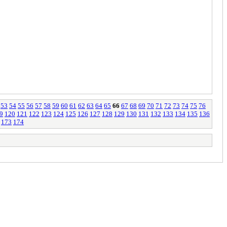
53
54
55
56
57
58
59
60
61
62
63
64
65
66
67
68
69
70
71
72
73
74
75
76
9
120
121
122
123
124
125
126
127
128
129
130
131
132
133
134
135
136
173
174