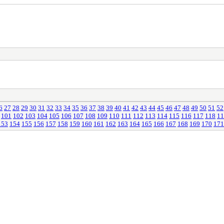
6
27
28
29
30
31
32
33
34
35
36
37
38
39
40
41
42
43
44
45
46
47
48
49
50
51
52
101
102
103
104
105
106
107
108
109
110
111
112
113
114
115
116
117
118
11
153
154
155
156
157
158
159
160
161
162
163
164
165
166
167
168
169
170
171