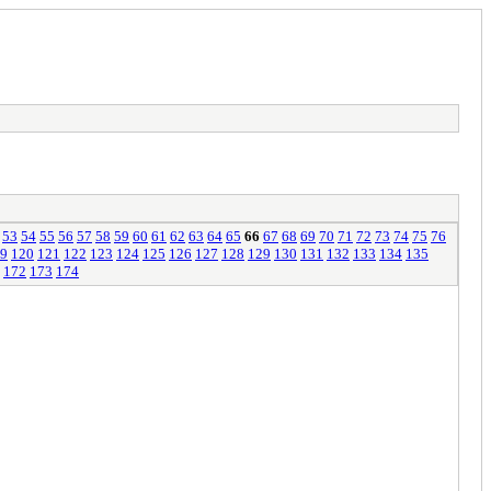
53
54
55
56
57
58
59
60
61
62
63
64
65
66
67
68
69
70
71
72
73
74
75
76
9
120
121
122
123
124
125
126
127
128
129
130
131
132
133
134
135
172
173
174