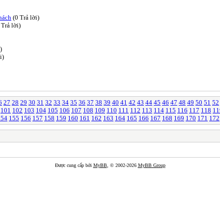
Khách
(0 Trả lời)
 Trả lời)
)
i)
6
27
28
29
30
31
32
33
34
35
36
37
38
39
40
41
42
43
44
45
46
47
48
49
50
51
52
101
102
103
104
105
106
107
108
109
110
111
112
113
114
115
116
117
118
11
154
155
156
157
158
159
160
161
162
163
164
165
166
167
168
169
170
171
172
Được cung cấp bởi
MyBB
, © 2002-2026
MyBB Group