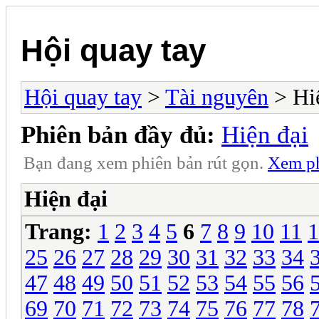
Hội quay tay
Hội quay tay
>
Tài nguyên
> Hi
Phiên bản đầy đủ:
Hiện đại
Bạn đang xem phiên bản rút gọn.
Xem ph
Hiện đại
Trang:
1
2
3
4
5
6
7
8
9
10
11
1
25
26
27
28
29
30
31
32
33
34
47
48
49
50
51
52
53
54
55
56
69
70
71
72
73
74
75
76
77
78