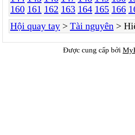
160
161
162
163
164
165
166
1
Hội quay tay
>
Tài nguyên
> Hi
Được cung cấp bởi
My