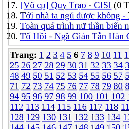
[Vô cp] Quy Trạo - CISI
(0 T
Tới nhà ta ngủ được không -
Toàn quá trình nữ thần biến
Tố Hồi - Ngã Giản Tẫn Hàn 
Trang:
1
2
3
4
5
6
7
8
9
10
11
1
25
26
27
28
29
30
31
32
33
34
48
49
50
51
52
53
54
55
56
57
71
72
73
74
75
76
77
78
79
80
94
95
96
97
98
99
100
101
102
112
113
114
115
116
117
118
1
128
129
130
131
132
133
134
1
144
145
146
147
148
149
150
1