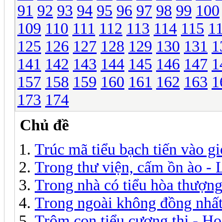
91
92
93
94
95
96
97
98
99
100
109
110
111
112
113
114
115
1
125
126
127
128
129
130
131
1
141
142
143
144
145
146
147
1
157
158
159
160
161
162
163
1
173
174
Chủ đề
Trúc mã tiểu bạch tiến vào g
Trong thư viện, cấm ồn ào -
Trong nhà có tiểu hòa thượng
Trong ngoài không đồng nhất
Trộm con tiểu cương thi - H