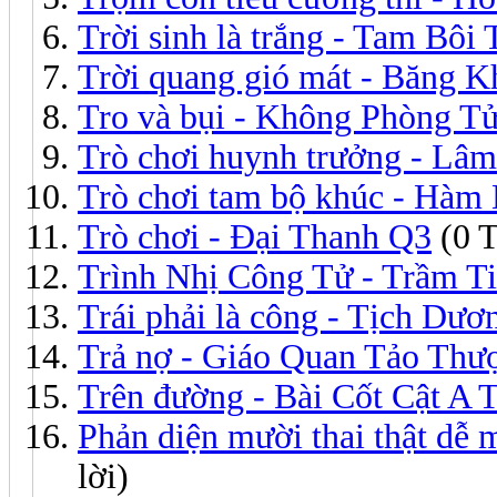
Trời sinh là trắng - Tam Bôi 
Trời quang gió mát - Băng K
Tro và bụi - Không Phòng T
Trò chơi huynh trưởng - Lâ
Trò chơi tam bộ khúc - Hàm
Trò chơi - Đại Thanh Q3
(0 T
Trình Nhị Công Tử - Trầm T
Trái phải là công - Tịch Dươ
Trả nợ - Giáo Quan Tảo Thư
Trên đường - Bài Cốt Cật A 
Phản diện mười thai thật d
lời)