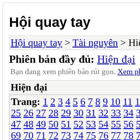
Hội quay tay
Hội quay tay
>
Tài nguyên
> Hi
Phiên bản đầy đủ:
Hiện đại
Bạn đang xem phiên bản rút gọn.
Xem ph
Hiện đại
Trang:
1
2
3
4
5
6
7
8
9
10
11
1
25
26
27
28
29
30
31
32
33
34
47
48
49
50
51
52
53
54
55
56
69
70
71
72
73
74
75
76
77
78