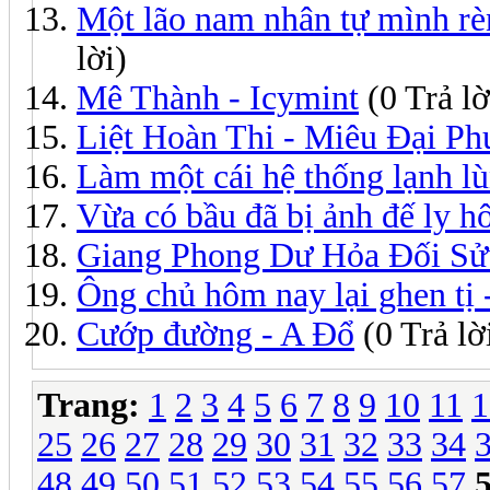
Một lão nam nhân tự mình rè
lời)
Mê Thành - Icymint
(0 Trả lờ
Liệt Hoàn Thi - Miêu Đại Ph
Làm một cái hệ thống lạnh l
Vừa có bầu đã bị ảnh đế ly h
Giang Phong Dư Hỏa Đối Sử
Ông chủ hôm nay lại ghen tị 
Cướp đường - A Đổ
(0 Trả lờ
Trang:
1
2
3
4
5
6
7
8
9
10
11
1
25
26
27
28
29
30
31
32
33
34
48
49
50
51
52
53
54
55
56
57