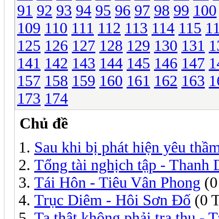
91
92
93
94
95
96
97
98
99
100
109
110
111
112
113
114
115
1
125
126
127
128
129
130
131
1
141
142
143
144
145
146
147
1
157
158
159
160
161
162
163
1
173
174
Chủ đề
Sau khi bị phát hiện yêu thầ
Tổng tài nghịch tập - Thanh
Tái Hôn - Tiêu Vân Phong
(0
Trục Diêm - Hôi Sơn Đố
(0 T
Ta thật không phải tra thụ - 