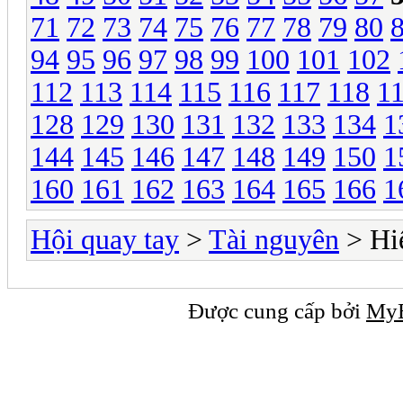
71
72
73
74
75
76
77
78
79
80
94
95
96
97
98
99
100
101
102
112
113
114
115
116
117
118
1
128
129
130
131
132
133
134
1
144
145
146
147
148
149
150
1
160
161
162
163
164
165
166
1
Hội quay tay
>
Tài nguyên
> Hi
Được cung cấp bởi
My