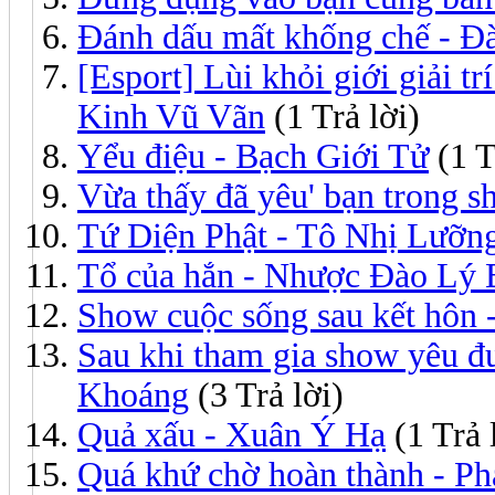
Đánh dấu mất khống chế - Đ
[Esport] Lùi khỏi giới giải tr
Kinh Vũ Vãn
(1 Trả lời)
Yểu điệu - Bạch Giới Tử
(1 T
Vừa thấy đã yêu' bạn trong 
Tứ Diện Phật - Tô Nhị Lưỡn
Tổ của hắn - Nhược Đào Lý 
Show cuộc sống sau kết hôn
Sau khi tham gia show yêu đ
Khoáng
(3 Trả lời)
Quả xấu - Xuân Ý Hạ
(1 Trả 
Quá khứ chờ hoàn thành - Ph