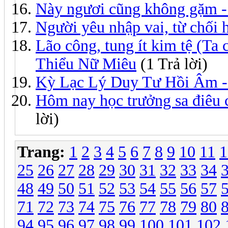
Này ngươi cũng không gặm 
Người yêu nhập vai, từ chối
Lão công, tung ít kim tệ (Ta 
Thiểu Nữ Miêu
(1 Trả lời)
Kỳ Lạc Lý Duy Tư Hồi Âm -
Hôm nay học trưởng sa điêu 
lời)
Trang:
1
2
3
4
5
6
7
8
9
10
11
1
25
26
27
28
29
30
31
32
33
34
48
49
50
51
52
53
54
55
56
57
71
72
73
74
75
76
77
78
79
80
94
95
96
97
98
99
100
101
102