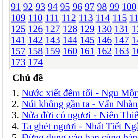
91
92
93
94
95
96
97
98
99
100
109
110
111
112
113
114
115
1
125
126
127
128
129
130
131
1
141
142
143
144
145
146
147
1
157
158
159
160
161
162
163
1
173
174
Chủ đề
Nước xiết đêm tối - Ngu Mộ
Núi không gần ta - Vấn Nhà
Nửa đời có ngươi - Niên Thi
Ta ghét ngươi - Nhất Tiết Ng
Đừng đụng vào bạn cùng bàn 