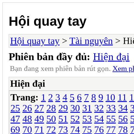
Hội quay tay
Hội quay tay
>
Tài nguyên
> Hi
Phiên bản đầy đủ:
Hiện đại
Bạn đang xem phiên bản rút gọn.
Xem ph
Hiện đại
Trang:
1
2
3
4
5
6
7
8
9
10
11
1
25
26
27
28
29
30
31
32
33
34
47
48
49
50
51
52
53
54
55
56
69
70
71
72
73
74
75
76
77
78