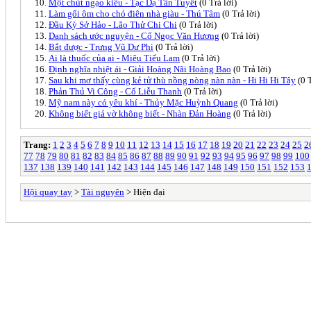
Một chút ngạo kiều - Tạc Dạ Tân Tuyết
(0 Trả lời)
Làm gối ôm cho chó điên nhà giàu - Thú Tâm
(0 Trả lời)
Đầu Kỳ Sở Hảo - Lão Thử Chi Chi
(0 Trả lời)
Danh sách ước nguyện - Cổ Ngọc Văn Hương
(0 Trả lời)
Bắt được - Trưng Vũ Dư Phi
(0 Trả lời)
Ai là thuốc của ai - Miêu Tiểu Lam
(0 Trả lời)
Định nghĩa nhiệt ái - Giải Hoàng Nãi Hoàng Bao
(0 Trả lời)
Sau khi mơ thấy cùng kẻ tử thù nồng nòng nàn nàn - Hi Hi Hi Tây
(0 T
Phản Thủ Vi Công - Cố Liễu Thanh
(0 Trả lời)
Mỹ nam này có yêu khí - Thủy Mặc Huỳnh Quang
(0 Trả lời)
Không biết giả vờ không biết - Nhàn Đản Hoàng
(0 Trả lời)
Trang:
1
2
3
4
5
6
7
8
9
10
11
12
13
14
15
16
17
18
19
20
21
22
23
24
25
2
77
78
79
80
81
82
83
84
85
86
87
88
89
90
91
92
93
94
95
96
97
98
99
100
137
138
139
140
141
142
143
144
145
146
147
148
149
150
151
152
153
Hội quay tay
>
Tài nguyên
> Hiện đại