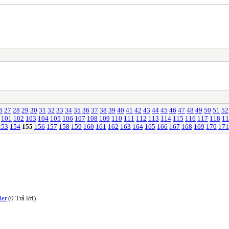
6
27
28
29
30
31
32
33
34
35
36
37
38
39
40
41
42
43
44
45
46
47
48
49
50
51
52
101
102
103
104
105
106
107
108
109
110
111
112
113
114
115
116
117
118
11
153
154
155
156
157
158
159
160
161
162
163
164
165
166
167
168
169
170
171
der
(0 Trả lời)