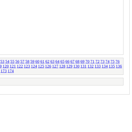
53
54
55
56
57
58
59
60
61
62
63
64
65
66
67
68
69
70
71
72
73
74
75
76
9
120
121
122
123
124
125
126
127
128
129
130
131
132
133
134
135
136
173
174