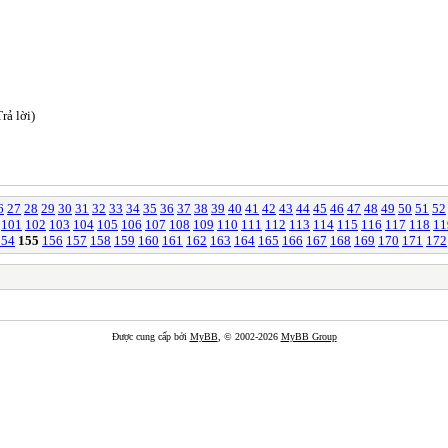
rả lời)
6
27
28
29
30
31
32
33
34
35
36
37
38
39
40
41
42
43
44
45
46
47
48
49
50
51
52
101
102
103
104
105
106
107
108
109
110
111
112
113
114
115
116
117
118
11
154
155
156
157
158
159
160
161
162
163
164
165
166
167
168
169
170
171
172
Được cung cấp bởi
MyBB
, © 2002-2026
MyBB Group