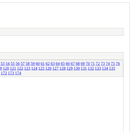
53
54
55
56
57
58
59
60
61
62
63
64
65
66
67
68
69
70
71
72
73
74
75
76
9
120
121
122
123
124
125
126
127
128
129
130
131
132
133
134
135
172
173
174