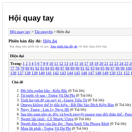
Hội quay tay
Hội quay tay
>
Tài nguyên
> Hiện đại
Phiên bản đầy đủ:
Hiện đại
Bạn đang xem phiên bản rút gọn.
Xem phiên bản đầy đủ
với định dạng thích hợp.
Hiện đại
Trang:
1
2
3
4
5
6
7
8
9
10
11
12
13
14
15
16
17
18
19
20
21
22
23
24
25
2
77
78
79
80
81
82
83
84
85
86
87
88
89
90
91
92
93
94
95
96
97
98
99
100
136
137
138
139
140
141
142
143
144
145
146
147
148
149
150
151
152
Chủ đề
Đôi bên ngắm bắn - Kiếp Bắc
(0 Trả lời)
Từ trước về sau - Trưng Vũ Dư Phi
(0 Trả lời)
Tình huynh đệ cái quỷ gì - Giang Tiểu Từ
(0 Trả lời)
Omega không thể bị dấu hiệu - Bất Đái Sáo Đích Kiện Bàn
(0 Trả lời)
Ngụy Trang - Lưu Ly Ngọc Hồ
(0 Trả lời)
Sau khi nam phụ ác độc và bạch nguyệt quang trao đổi thân thể - Pan
Ngươi lấp lánh - Cố Nhược Ương
(0 Trả lời)
Người đàn ông của lão đại - Nam Sanh Vãn Phong Khởi
(0 Trả lời)
Mưa lất phất - Trưng Vũ Dư Phi
(0 Trả lời)