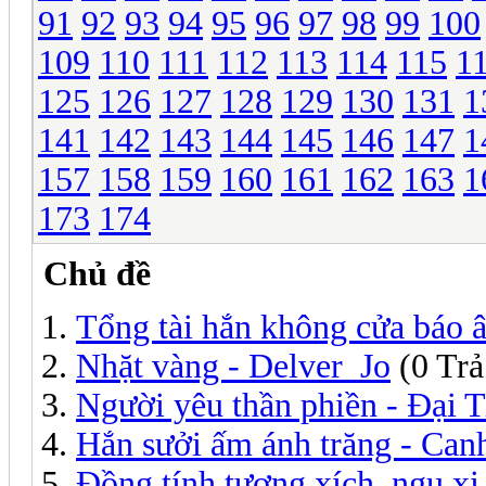
91
92
93
94
95
96
97
98
99
100
109
110
111
112
113
114
115
1
125
126
127
128
129
130
131
1
141
142
143
144
145
146
147
1
157
158
159
160
161
162
163
1
173
174
Chủ đề
Tổng tài hắn không cửa báo 
Nhặt vàng - Delver_Jo
(0 Trả
Người yêu thần phiền - Đại 
Hắn sưởi ấm ánh trăng - Can
Đồng tính tương xích, ngu x