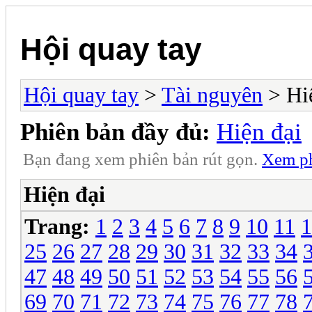
Hội quay tay
Hội quay tay
>
Tài nguyên
> Hi
Phiên bản đầy đủ:
Hiện đại
Bạn đang xem phiên bản rút gọn.
Xem ph
Hiện đại
Trang:
1
2
3
4
5
6
7
8
9
10
11
1
25
26
27
28
29
30
31
32
33
34
47
48
49
50
51
52
53
54
55
56
69
70
71
72
73
74
75
76
77
78