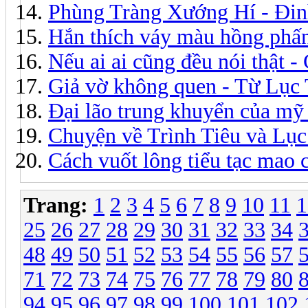
Phùng Tràng Xướng Hí - Đi
Hắn thích váy màu hồng phấ
Nếu ai ai cũng đều nói thật 
Giả vờ không quen - Từ Lục 
Đại lão trung khuyển của mỹ
Chuyện về Trình Tiêu và Lục
Cách vuốt lông tiểu tạc mao 
Trang:
1
2
3
4
5
6
7
8
9
10
11
1
25
26
27
28
29
30
31
32
33
34
48
49
50
51
52
53
54
55
56
57
71
72
73
74
75
76
77
78
79
80
94
95
96
97
98
99
100
101
102