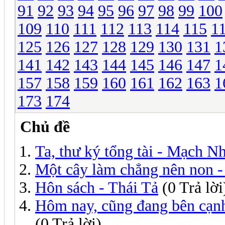
91
92
93
94
95
96
97
98
99
100
109
110
111
112
113
114
115
1
125
126
127
128
129
130
131
1
141
142
143
144
145
146
147
1
157
158
159
160
161
162
163
1
173
174
Chủ đề
Ta, thư ký tổng tài - Mạch 
Một cây làm chẳng nên non 
Hôn sách - Thái Tả
(0 Trả lời
Hôm nay, cũng đang bên cạnh
(0 Trả lời)