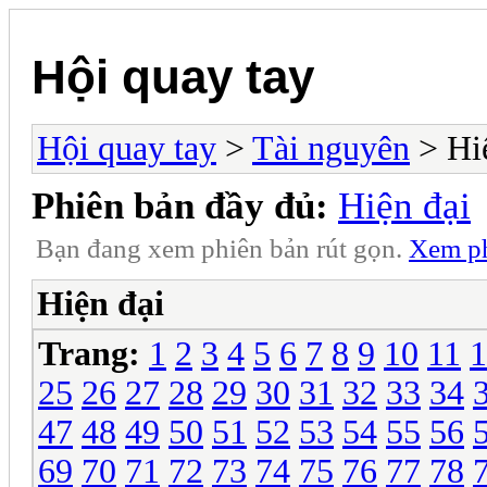
Hội quay tay
Hội quay tay
>
Tài nguyên
> Hi
Phiên bản đầy đủ:
Hiện đại
Bạn đang xem phiên bản rút gọn.
Xem ph
Hiện đại
Trang:
1
2
3
4
5
6
7
8
9
10
11
1
25
26
27
28
29
30
31
32
33
34
47
48
49
50
51
52
53
54
55
56
69
70
71
72
73
74
75
76
77
78