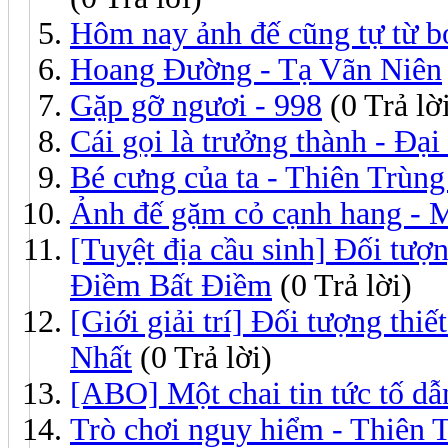
Hôm nay ảnh đế cũng tự từ b
Hoang Đường - Tạ Vãn Niên
Gặp gỡ ngươi - 998
(0 Trả lờ
Cái gọi là trưởng thành - Đạ
Bé cưng của ta - Thiên Trùn
Ảnh đế gặm cỏ cạnh hang - 
[Tuyệt địa cầu sinh] Đối tư
Điềm Bất Điềm
(0 Trả lời)
[Giới giải trí] Đối tượng thi
Nhất
(0 Trả lời)
[ABO] Một chai tin tức tố dẫn
Trò chơi nguy hiểm - Thiên 