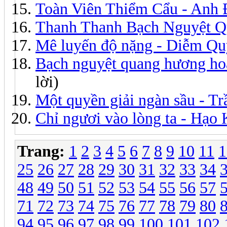
Toàn Viên Thiểm Cẩu - Anh
Thanh Thanh Bạch Nguyệt Q
Mê luyến độ nặng - Diễm Q
Bạch nguyệt quang hương ho
lời)
Một quyền giải ngàn sầu - T
Chỉ ngươi vào lòng ta - Hạo
Trang:
1
2
3
4
5
6
7
8
9
10
11
1
25
26
27
28
29
30
31
32
33
34
48
49
50
51
52
53
54
55
56
57
71
72
73
74
75
76
77
78
79
80
94
95
96
97
98
99
100
101
102