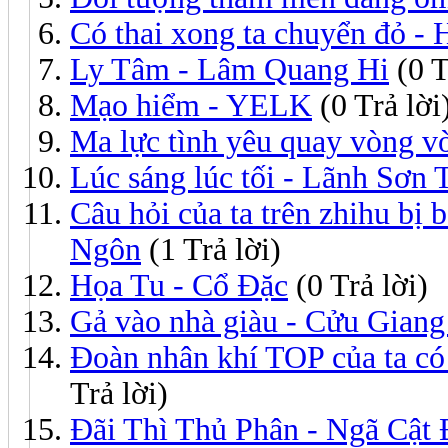
Có thai xong ta chuyển đỏ -
Ly Tâm - Lâm Quang Hi
(0 T
Mạo hiểm - YELK
(0 Trả lời
Ma lực tình yêu quay vòng v
Lúc sáng lúc tối - Lãnh Sơn
Câu hỏi của ta trên zhihu bị 
Ngôn
(1 Trả lời)
Họa Tu - Cổ Đặc
(0 Trả lời)
Gả vào nhà giàu - Cửu Giang
Đoàn nhân khí TOP của ta có
Trả lời)
Đãi Thì Thủ Phân - Ngã Cật