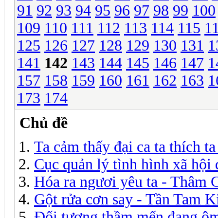
91
92
93
94
95
96
97
98
99
100
109
110
111
112
113
114
115
1
125
126
127
128
129
130
131
1
141
142
143
144
145
146
147
1
157
158
159
160
161
162
163
1
173
174
Chủ đề
Ta cảm thấy đại ca ta thích t
Cục quản lý tình hình xã hội
Hóa ra ngươi yêu ta - Thâm
Gột rửa cơn say - Tần Tam K
Đối tượng thầm mến đang ôm