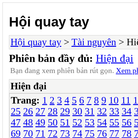
Hội quay tay
Hội quay tay
>
Tài nguyên
> Hi
Phiên bản đầy đủ:
Hiện đại
Bạn đang xem phiên bản rút gọn.
Xem ph
Hiện đại
Trang:
1
2
3
4
5
6
7
8
9
10
11
1
25
26
27
28
29
30
31
32
33
34
47
48
49
50
51
52
53
54
55
56
69
70
71
72
73
74
75
76
77
78