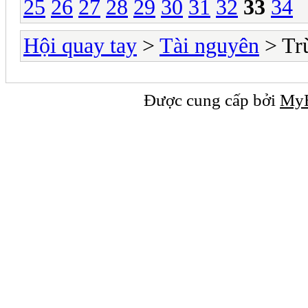
25
26
27
28
29
30
31
32
33
34
Hội quay tay
>
Tài nguyên
> Tr
Được cung cấp bởi
My