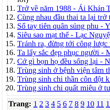
Trở về năm 1988 - Ái Khán 
Cùng nhau đầu thai ta lại tr
Sổ tay tiên quân sủng phu -
Siêu sao mạt thế - Lạc Nguyệ
Tránh ra, đừng tới công lược
Ta lấy sắc đẹp phục người -
Cớ gì bọn họ đều sống lại -
Trùng sinh ở bệnh viện tâm t
Trùng sinh chi thần côn đột 
Trùng sinh chi quất miêu ở t
Trang:
1
2
3
4
5
6
7
8
9
10
11
1