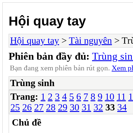
Hội quay tay
Hội quay tay
>
Tài nguyên
> Tr
Phiên bản đầy đủ:
Trùng si
Bạn đang xem phiên bản rút gọn.
Xem ph
Trùng sinh
Trang:
1
2
3
4
5
6
7
8
9
10
11
1
25
26
27
28
29
30
31
32
33
34
Chủ đề