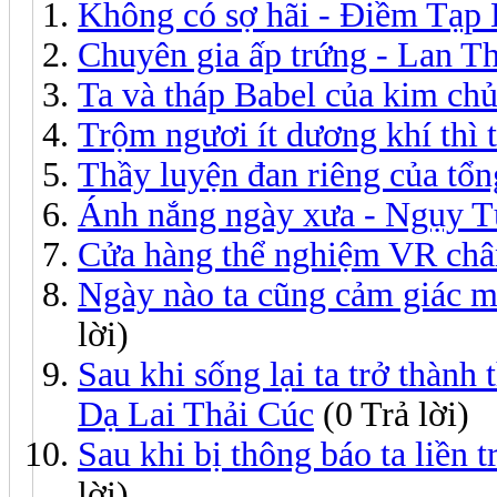
Không có sợ hãi - Điềm Tạp
Chuyên gia ấp trứng - Lan T
Ta và tháp Babel của kim ch
Trộm ngươi ít dương khí thì 
Thầy luyện đan riêng của tổn
Ánh nắng ngày xưa - Ngụy 
Cửa hàng thể nghiệm VR chân
Ngày nào ta cũng cảm giác m
lời)
Sau khi sống lại ta trở thành
Dạ Lai Thải Cúc
(0 Trả lời)
Sau khi bị thông báo ta liền 
lời)