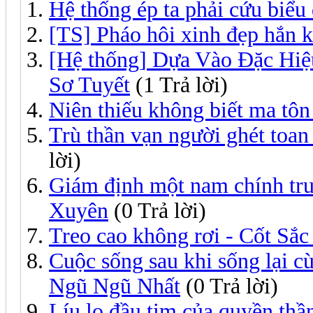
Hệ thống ép ta phải cứu biểu
[TS] Pháo hôi xinh đẹp hắn 
[Hệ thống] Dựa Vào Đặc Hiệ
Sơ Tuyết
(1 Trả lời)
Niên thiếu không biết ma tôn
Trù thần vạn người ghét toan
lời)
Giám định một nam chính tru
Xuyên
(0 Trả lời)
Treo cao không rơi - Cốt Sắ
Cuộc sống sau khi sống lại c
Ngũ Ngũ Nhất
(0 Trả lời)
Líu lo đầu tim của quyền thầ