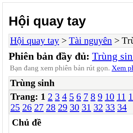
Hội quay tay
Hội quay tay
>
Tài nguyên
> Tr
Phiên bản đầy đủ:
Trùng si
Bạn đang xem phiên bản rút gọn.
Xem ph
Trùng sinh
Trang:
1
2
3
4
5
6
7
8
9
10
11
1
25
26
27
28
29
30
31
32
33
34
Chủ đề