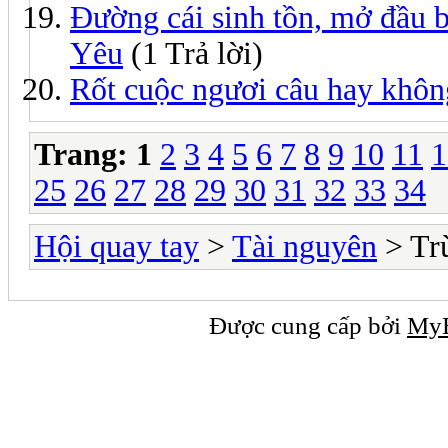
Đường cái sinh tồn, mở đầu 
Yêu
(1 Trả lời)
Rốt cuộc ngươi câu hay khôn
Trang:
1
2
3
4
5
6
7
8
9
10
11
1
25
26
27
28
29
30
31
32
33
34
Hội quay tay
>
Tài nguyên
> Tr
Được cung cấp bởi
My